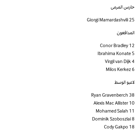
حارس المرمى
Giorgi Mamardashvili
25
المدافعون
Conor Bradley
12
Ibrahima Konate
5
Virgil van Dijk
4
Milos Kerkez
6
لاعبو الوسط
Ryan Gravenberch
38
Alexis Mac Allister
10
Mohamed Salah
11
Dominik Szoboszlai
8
Cody Gakpo
18