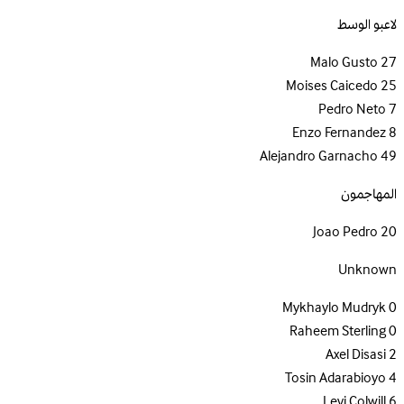
لاعبو الوسط
Malo Gusto
27
Moises Caicedo
25
Pedro Neto
7
Enzo Fernandez
8
Alejandro Garnacho
49
المهاجمون
Joao Pedro
20
Unknown
Mykhaylo Mudryk
0
Raheem Sterling
0
Axel Disasi
2
Tosin Adarabioyo
4
Levi Colwill
6