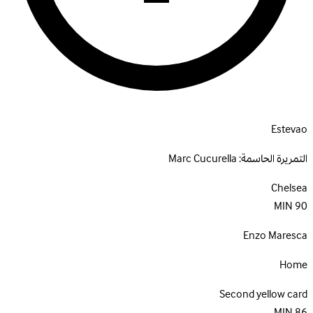
Estevao
التمريرة الحاسمة:
Marc Cucurella
Chelsea
MIN
90
Enzo Maresca
Home
Second yellow card
MIN
86