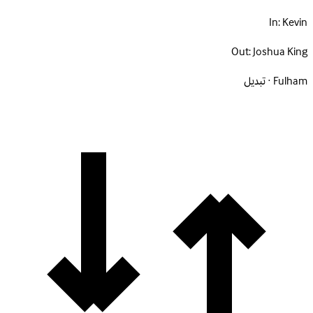
In:
Kevin
Out:
Joshua King
Fulham · تبديل