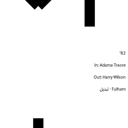
82'
In:
Adama Traore
Out:
Harry Wilson
Fulham · تبديل