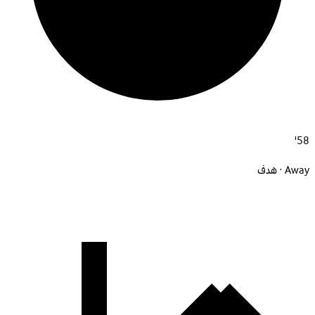
58'
Away · هدف