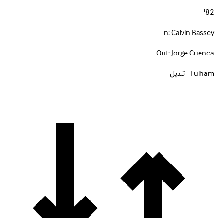
82'
In:
Calvin Bassey
Out:
Jorge Cuenca
Fulham · تبديل