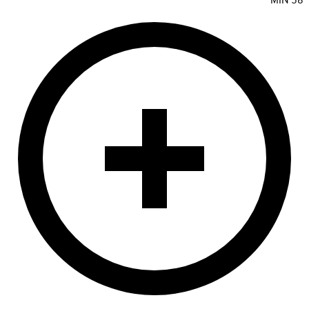
MIN
58