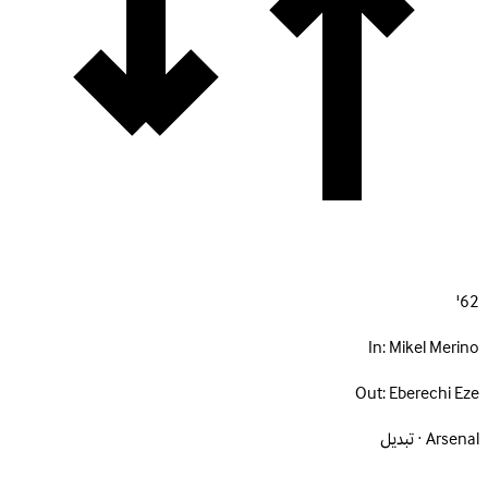
62'
In:
Mikel Merino
Out:
Eberechi Eze
Arsenal · تبديل